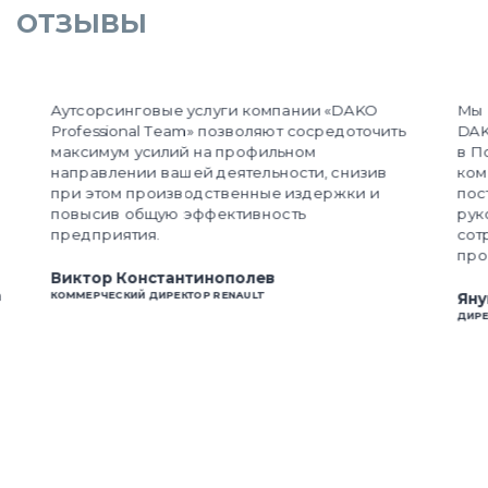
ОТЗЫВЫ
Аутсорсинговые услуги компании «DAKO
Мы 
Professional Team» позволяют сосредоточить
DAK
максимум усилий на профильном
в П
направлении вашей деятельности, снизив
ком
при этом производственные издержки и
пос
повысив общую эффективность
рук
предприятия.
сот
про
Виктор Константинополев
а
КОММЕРЧЕСКИЙ ДИРЕКТОР RENAULT
Яну
ДИРЕ