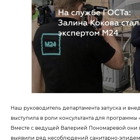
Наш руководитель департамента запуска и вне
выступила в роли консультанта для программы «
Вместе с ведущей Валерией Пономаревой они п
выявили ряд несоблюдений санитарно-эпидем